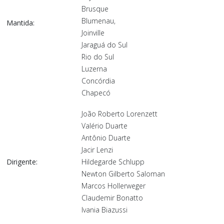
Brusque
Blumenau,
Mantida:
Joinville
Jaraguá do Sul
Rio do Sul
Luzerna
Concórdia
Chapecó
João Roberto Lorenzett
Valério Duarte
Antônio Duarte
Jacir Lenzi
Dirigente:
Hildegarde Schlupp
Newton Gilberto Saloman
Marcos Hollerweger
Claudemir Bonatto
Ivania Biazussi